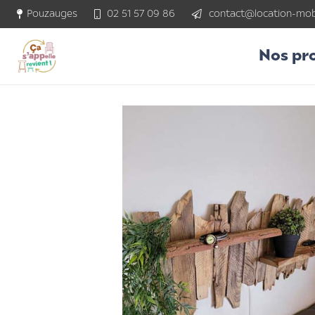
Pouzauges
02 51 57 09 86
contact@location-mobi
Nos pr