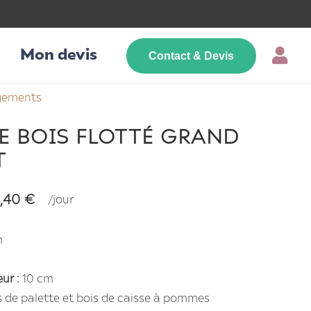
Mon devis
Contact & Devis
gements
E BOIS FLOTTÉ GRAND
T
,40
€
/jour
m
ur :
10 cm
 de palette et bois de caisse à pommes