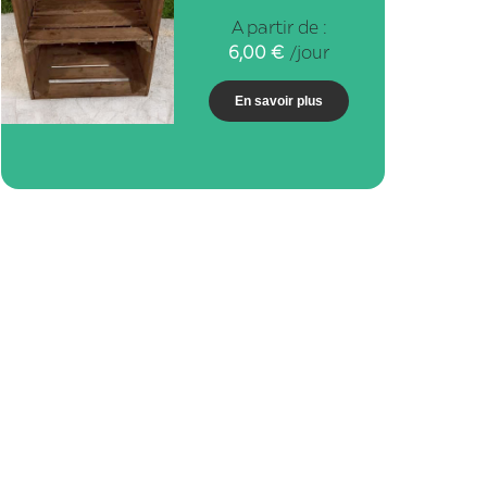
A partir de :
6,00
€
/jour
En savoir plus