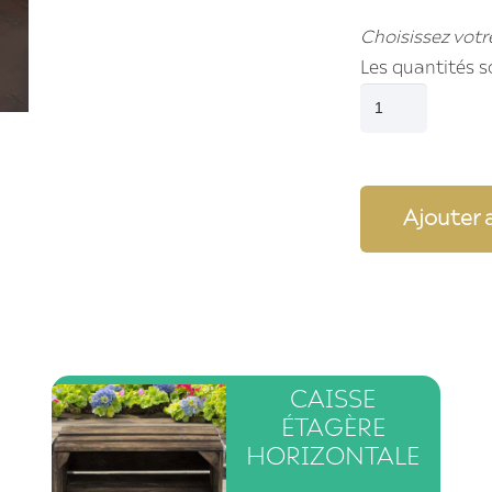
Choisissez votr
Les quantités s
quantité
de
Étagère
bois
Ajouter 
flotté
grand
format
CAISSE
ÉTAGÈRE
HORIZONTALE