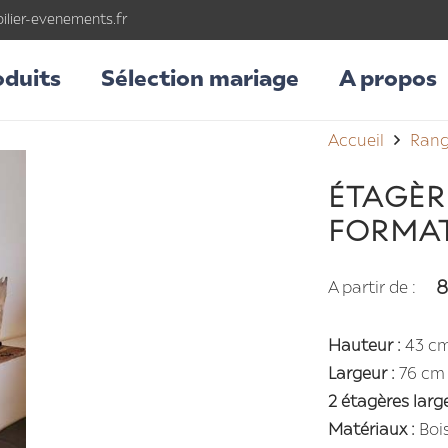
lier-evenements.fr
oduits
Sélection mariage
A propos
Accueil
Ran
ÉTAGÈR
FORMA
8
A partir de :
Hauteur :
43 c
Largeur :
76 cm
2 étagères large
Matériaux :
Bois