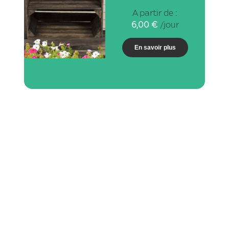
A partir de :
6,00
€
/jour
En savoir plus