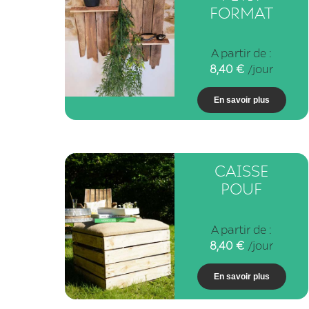
FORMAT
A partir de :
8,40
€
/jour
En savoir plus
CAISSE
POUF
A partir de :
8,40
€
/jour
En savoir plus