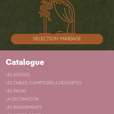
SELECTION MARIAGE
Catalogue
LES ASSISES
LES TABLES, COMPTOIRS & DESSERTES
LES PACKS
LA DECORATION
LES RANGEMENTS